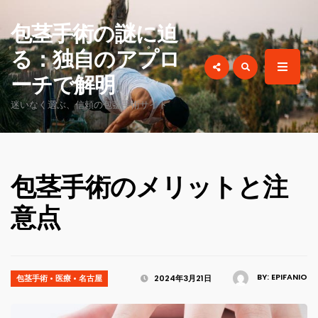
for:
包茎手術の謎に迫
る：独自のアプロ
ーチで解明
迷いなく選ぶ、信頼の包茎手術サイト
包茎手術のメリットと注
意点
BY:
EPIFANIO
包茎手術
•
医療
•
名古屋
2024年3月21日