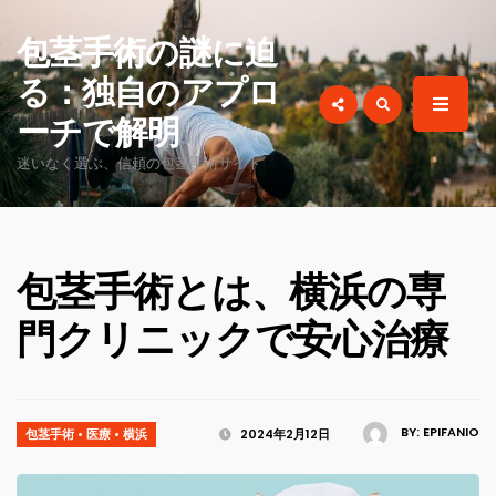
for:
包茎手術の謎に迫
る：独自のアプロ
ーチで解明
迷いなく選ぶ、信頼の包茎手術サイト
包茎手術とは、横浜の専
門クリニックで安心治療
BY:
EPIFANIO
包茎手術
•
医療
•
横浜
2024年2月12日